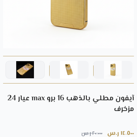
آيفون مطلي بالذهب 16 برو max عيار 24
مزخرف
١٤٬٥٠٠ ر.س
٢٠٬٠٠٠ ر.س