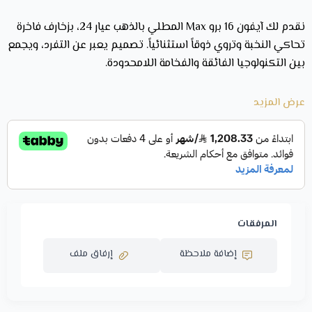
نقدم لك آيفون 16 برو Max المطلي بالذهب عيار 24، بزخارف فاخرة
تحاكي النخبة وتروي ذوقاً استثنائياً. تصميم يعبر عن التفرد، ويجمع
بين التكنولوجيا الفائقة والفخامة اللامحدودة.
مواصفات ايفون مطلي بالذهب
عرض المزيد
النوع: آيفون مطلي بالذهب.
مطلي بالذهب.
اصدار: 16 برو max.
عيار الذهب: عيار 24.
التصميم : ذهبي مزخرف بالكامل.
القسم:
هدايا فاخرة
.
المرفقات
مميزات آيفون مطلي بالذهب 16 برو max عيار 24
مزخرف
إضافة ملاحظة
إرفاق ملف
مطلي بالكامل بالذهب الخالص عيار 24، مما يمنحه لمعاناً فاخراً
ومظهراً راقياً يجمع بين الندرة والقيمة الجمالية الرفيعة.
زخارف أنيقة محفورة بدقة تضيف طابعاً فنياً فريداً على التصميم،