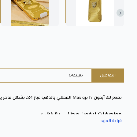
التفاصيل
تقييمات
نقدم لك آيفون 17 برو Max المطلي بالذهب عيار 24، بشكل فاخر يحاكي النخبة وتروي ذوقاً استثنائياً. تصميم يعبر عن التفرد، ويجمع بين التكنولوجيا الفائقة والفخامة اللامحدودة.
مواصفات ايفون مطلي بالذهب
قراءة المزيد
النوع: آيفون مطلي بالذهب.
مطلي بالذهب.