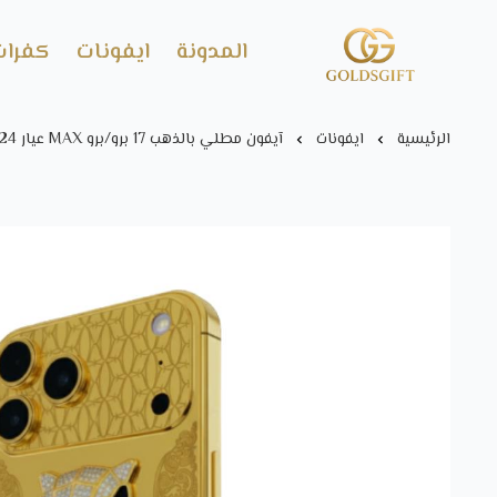
المدونة
ايفونات
كفرات
Gold's GIFT
الرئيسية
ايفونات
آيفون مطلي بالذهب 17 برو/برو MAX عيار 24