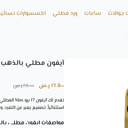
 جوالات
ساعات
ورد مطلي
اكسسوارات نسائية
آيفون مطلي بالذهب 17 برو/برو MAX عيار 24
١٦٬٥٠٠ ر.س
٢٨٬٠٠٠ ر.س
استثنائياً. تصميم يعبر عن التفرد، و
مواصفات ايفون مطلي بال