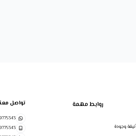
في
جولدز جيفت
، لا نكتفي بتقديم 
الذوق، والتفرد لأنك تستحق ما هو أ
ميم، لتجعل كل جهاز قطعة فنية تحمل بصمتك الخاصة.
يز واقتناء القطع النادرة والاستثنائية ذات القيمة العالية.
ع بين التقنية الحديثة والمظهر المترف الذي يترك انطباعاً لا يُنسى.
تأثير على وزن الجهاز أو وظائفه الأصلية.
تواصل معن
روابط مهمة
9775343
نيقة وجودة
9775343