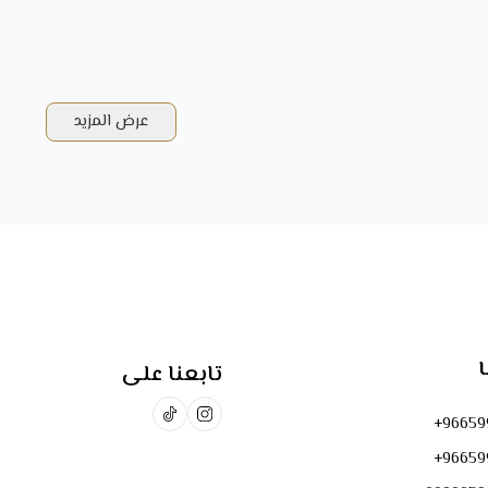
الهدايا بل نصنع لحظات لا تُنسى بتصاميم تجمع بين الفخامة،
ندر، اختر هديتك من عالمنا الذهبي ودع التميز يحكي عنك.
عرض المزيد
ا
تابعنا على
+96659
+96659