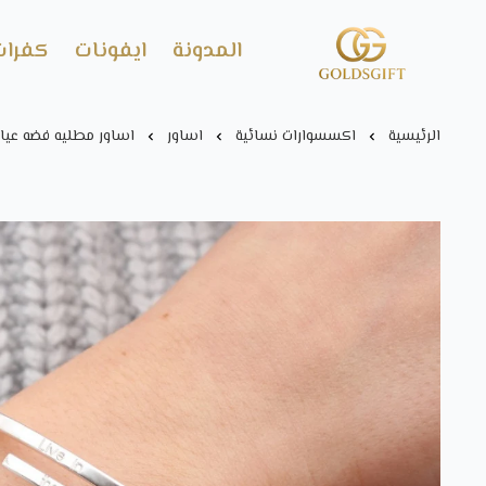
المدونة
ايفونات
كفرات
Gold's GIFT
الرئيسية
اكسسوارات نسائية
اساور
اساور مطليه فضه عيار 925 مع عبارة من اختيا