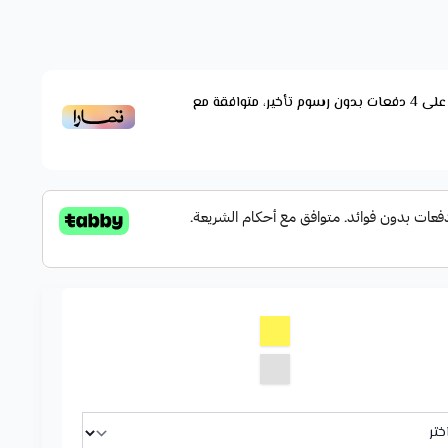
لى
4
دفعات بدون رسوم تأخير، متوافقة مع
صنع منها؟ نقدم لكِ اسوارة مطلية فضه بأرقى التصميمات
 أن تكتبي اسمك أو اسم من تحبين. تعد قطعة فنية تًصنع
 أمهر الصناع والمتخصصين.
تصميمات التي نود أن تنال إعجابكم، فقط عليكم زيارة قسم "
 العديد من التصميمات المميزة بما يلائم الذوق الشخصي، من
ن ينال رضاكم.
اختيارك
كون قطعة اساور مطلية مميزة لكِ.
تصميمات العصرية في عالم الفضة يدوياً على أيدي أمهر الصناع
، حتى يتم كتابتها على الاسوارة.
لغة التى تفضلين.