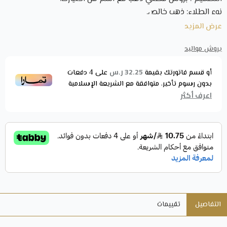
نوع الطلاء: ذهب خالص.
العيار: 21 قيراط.
عرض المزيد
القسم:
جميع المنتجات
.
بروش مواليد
بروش مواليد مطلي ذهب عيار 21 مع اسم من
32.25 ر.س
أو قسم فاتورتك بقيمة
على
4
دفعات
اختيارك
بدون رسوم تأخير، متوافقة مع الشريعة الإسلامية
ما أجمل من أن تُكتب أسامينا بأرقي التصاميم التي تُصمم من أجلنا
اعرف أكثر
يدوياً! نقدم لكِ بروش بأرقى التصميمات العصرية مع اسم من
اختيارك يمكنك أن تكتبي اسمك أو اسم من تحبين. يعد قطعة
فنية تًصنع لكِ بشكل خاص بأحتراف تحت إشراف أمهر الصناع
والمتخصصين.
حرصا من متجرنا على تقديم أرقى التصميمات التي نود أن تنال
إعجابكم، فقط عليكم زيارة قسم "
بروشات
" حيث يمكنك الإختيار
من بين العديد من التصميمات المميزة بما يلائم الذوق الشخصي،
من خلال موقعنا الإلكتروني الذي نرغب أن ينال رضاكم.
التفاصيل
تقييمات
مميزات بروش مواليد مطلي ذهب عيار 21 مع اسم