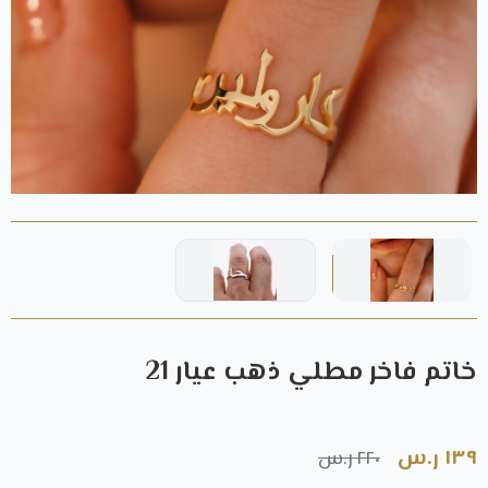
خاتم فاخر مطلي ذهب عيار 21
١٣٩ ر.س
٢٢٠ ر.س