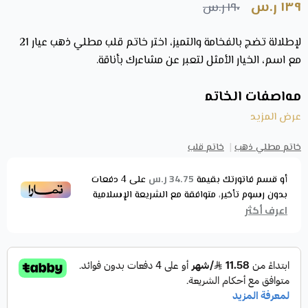
١٣٩ ر.س
١٩٠ ر.س
لإطلالة تضج بالفخامة والتميز، اختر خاتم قلب مطلي ذهب عيار 21
مع اسم، الخيار الأمثل لتعبر عن مشاعرك بأناقة.
مواصفات الخاتم
التصميم : خاتم مطلي ذهب مع اسم من اختيارك.
عرض المزيد
نوع الطلاء: ذهب خالص.
خاتم مطلي ذهب
|
خاتم قلب
العيار: 21 قيراط.
القسم:
خواتم مطلية ذهب
34.75 ر.س
أو قسم فاتورتك بقيمة
على
4
دفعات
بدون رسوم تأخير، متوافقة مع الشريعة الإسلامية
مميزات خاتم قلب مطلي ذهب عيار 21 مع اسم
اعرف أكثر
الخاتم يأتي بتصميم شكل القلب الذي يعبر عن الحب والرومانسية،
مما يجعله مثالياً للمناسبات العاطفية.
خاتم قلب مصمم بعناية باستخدام طلاء ذهب عيار 21 الذي يوفر
لمسة من الفخامة والجمال الدائم.
يمكن نقش اسمك أو اسم من تحب على الخاتم، مما يجعله قطعة