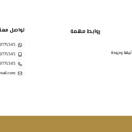
إعجابكم، فقط عليكم زيارة قسم "
سلاسل
" حيث يمكنك الإختيار من بين ال
تواصل معن
روابط مهمة
9775343
 بريقًا خاصًا ويضفي لمسة ساحرة على إطلالتك.
نيقة وجودة
9775343
 سيجذب الأنظار ويثير إعجاب الجميع.
9775343
عالية تضمن استدامته لفترة طويلة.
mail.com
 التي ستجعلك محط أنظار الجميع.
 بالفخامة والتميز التي تستحقها.
بالتميز والأناقة والعديد من التصميمات المختلفة، بما يتناسب مع