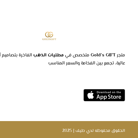
حرصاً من متجرنا على تقديم أرقى التصميمات التي نود أن تنال 
خلال موقعنا الإلكتروني الذي نرغب أن ينال رضاكم.
مميزات سلسال مطلي عيار 21 مع جملة من اختيارك:
مطلي بذهب عيار 21، وهو عيار مرموق يعكس الفخامة والتميز، كما يتم صقل الذهب بدقة لتحقيق لمعان خلاب وتألق استثنائي، مما يجعلك تبرز في أي مناسبة تحضرها.
يتميز هذا السلسال بتصميمه الفريد والملفت للنظر، حيث يعكس
متجر
Gold’s GIFT
متخصص في
مطليات الذهب
الفاخرة بتصاميم أ
سواء ارتديته لحفلة مسائية أو لمناسبة خاصة، فإن هذا السلسال
عالية، تجمع بين الفخامة والسعر المناسب
يتميز بالراحة والمتانة، فهو مصنوع بعناية فائقة ويتمتع بجودة 
احصل على هذا سلسال المطلي الرائع واستعد للتألق والأناقة
اجعله قطعةً أساسية في مجموعتك الخاصة بالمجوهرات واستمتع
قم الآن بزيارة متجرنا الإلكتروني "
جولدز جيفت
" لكي تستمتعوا 
الحقوق محفوظه لدي
طيف
| 2025