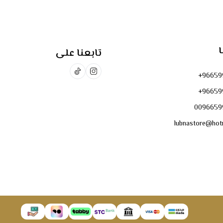
عديد من التصميمات المميزة بما يلائم الذوق الشخصي، من
ا
تابعنا على
+96659
+96659
0096659
lubnastore@hot
 حاجتك الشخصية ويلائم ذوقك الخاص.