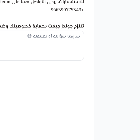
للاستفسارات، يرجى التواصل معنا على lubnastore@hotmail.com.
+966599775343
تلتزم جولدز جيفت بحماية خصوصيتك وضم