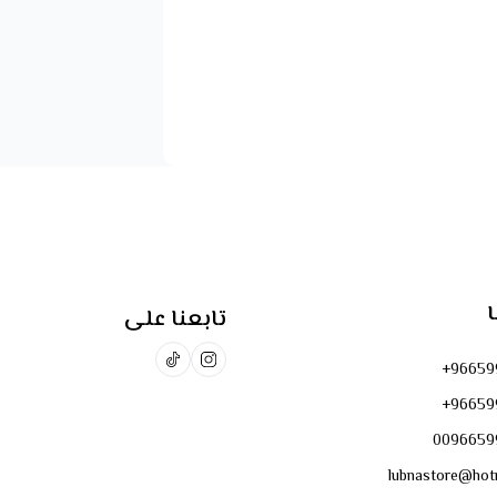
ا
تابعنا على
+96659
+96659
0096659
lubnastore@hot