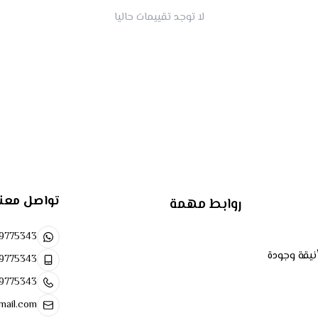
لا توجد تقييمات حاليا
تواصل معن
روابط مهمة
9775343
نيقة وجودة
9775343
9775343
mail.com