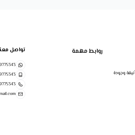
تواصل معن
روابط مهمة
9775343
نيقة وجودة
9775343
9775343
mail.com