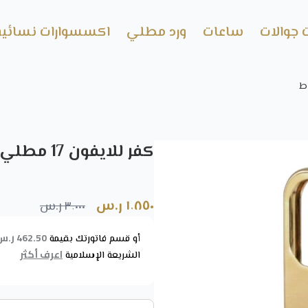
 جوالات
ساعات
ورد مطلي
اكسسوارات نسائية
كفر للايفون 17 مطلي ذهب عيار 24 قراط
١٬٨٥٠ ر.س
٣٬٠٠٠ ر.س
462.50 ر.س
أو قسم فاتورتك بقيمة
اعرف أكثر
الشريعة الإسلامية