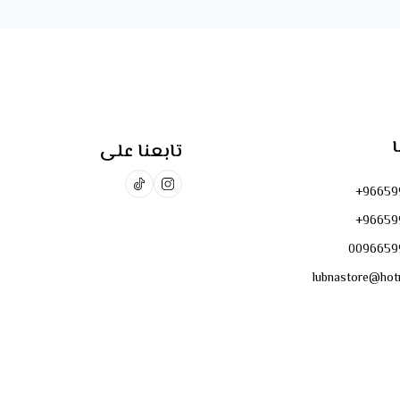
ا
تابعنا على
+96659
+96659
0096659
lubnastore@hot