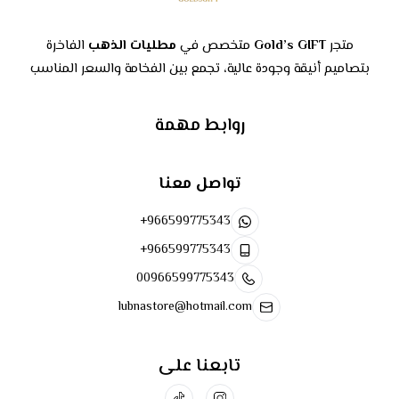
متجر
Gold’s GIFT
متخصص في
مطليات الذهب
الفاخرة
بتصاميم أنيقة وجودة عالية، تجمع بين الفخامة والسعر المناسب
روابط مهمة
تواصل معنا
+966599775343
+966599775343
00966599775343
lubnastore@hotmail.com
تابعنا على