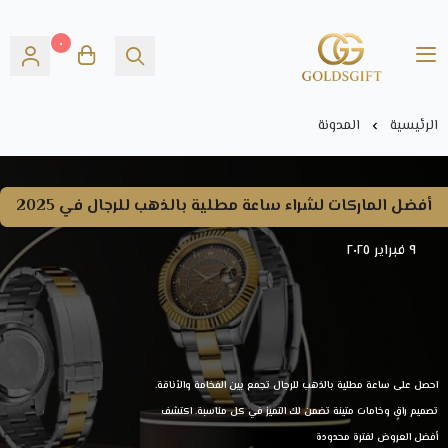
٠
Gold's GIFT
الرئيسية
المدونة
أفضل الماركات لشراء ساعة مطلية بالذهب للرجال في 2025
٩ فبراير ٢٠٢٥
احصل على ساعة مطلية بالذهب للرجال تجمع بين الفخامة والأناقة.
تصميم راقٍ وخامات متينة تضمن لك التميز في كل مناسبة. اكتشف
أفضل العروض لفترة محدودة