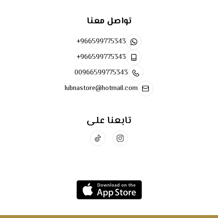
تواصل معنا
+966599775343
+966599775343
00966599775343
lubnastore@hotmail.com
تابعنا على
تحميل تطبيق الجوال