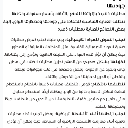
جودتها
مطليات ذهب خيارًا رائعًا للتمتع بالأناقة بأسعار معقولة، ولكنها
تتطلب العناية المناسبة للحفاظ على جودتها ومظهرها البراق. إليك
بعض النصائح للعناية بمطليات ذهب:
تجنب التعرض للمواد الكيميائية:
يجب عليك تجنب تعرض مطليات
ذهبية للمواد الكيميائية القاسية، مثل المنظفات المنزلية أو العطور،
حيث يمكن أن تؤثر هذه المواد على الطبقة الذهبية وتؤدي إلى بهتانها.
تخزينها بشكل صحيح:
من المهم تخزين مطليات الذهب في مكان
جاف وبعيد عن الرطوبة. يفضل وضعها في علب مجوهرات مبطنة
بالقطن أو الحرير لحمايتها من الخدوش والتلف.
تنظيفها بانتظام:
قومي بتنظيف مطليات ذهبية بانتظام باستخدام
قطعة قماش ناعمة وخالية من الوبر. يمكنك أيضًا استخدام محلول
مائي دافئ مع صابون خفيف لتنظيفها، لكن تأكدي من شطفها جيدًا
وتجفيفها بلطف.
تجنب ارتدائها أثناء الأنشطة الرياضية:
يفضل تجنب ارتداء مطليات
ذهبية أثناء ممارسة الأنشطة الرياضية أو السباحة، حيث يمكن أن تؤدي