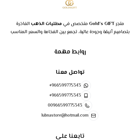
متجر
Gold’s GIFT
متخصص في
مطليات الذهب
الفاخرة
بتصاميم أنيقة وجودة عالية، تجمع بين الفخامة والسعر المناسب
روابط مهمة
تواصل معنا
+966599775343
+966599775343
00966599775343
lubnastore@hotmail.com
تابعنا على