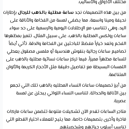
مختلف الأذواق والأساليب.
من بين هذه التصميمات نجد
ساعة مطلية بالذهب للرجال
بإطارات
نحيفة ومينا واسعة، مما يضفي لمسة من الفخامة والأناقة على
اليد، وهي تتناسب مع الإطلالات اليومية والرسمية على حد سواء.
ساعات رولكس المطلية بالذهب، على سبيل المثال، تتميز بمظهرها
الفخم وتعد خياراً مفضلاً للباحثين عن الفخامة والدقة. تأتي أيضاً
تصاميم ساعات رجالية بنقوش هندسية أو ملمس مصقول يعطي
للساعة مظهراً مميزاً، فيما تركز ساعات نسائية مطلية بالذهب على
اللمسات البسيطة مع تفاصيل دقيقة مثل الأحجار الكريمة والألوان
المتناغمة.
من أبرز تصميمات ساعات النساء المطليه بالذهب تلك التي تجمع
بين الأناقة والحداثة، لتناسب النساء اللواتي يبحثن عن لمسة
عصرية.
متاجر الساعات تقدم الآن تشكيلات متنوعة تتضمن ساعات ماركات
فاخرة وأخرى بتصميمات خاصة، مما يتيح للعملاء اختيار القطع التي
تناسب أسلوب حياتهم وشخصيتهم.