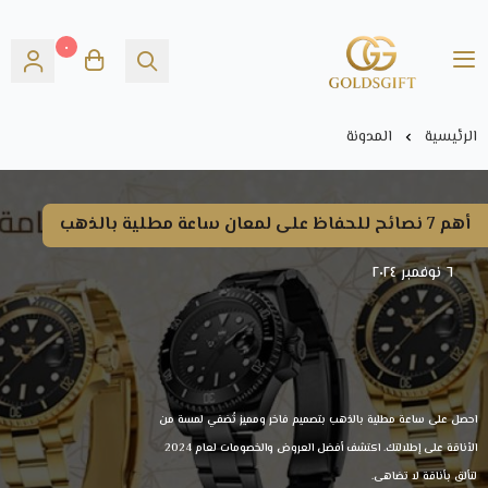
٠
Gold's GIFT
الرئيسية
المدونة
أهم 7 نصائح للحفاظ على لمعان ساعة مطلية بالذهب
٦ نوفمبر ٢٠٢٤
احصل على ساعة مطلية بالذهب بتصميم فاخر ومميز تُضفي لمسة من
الأناقة على إطلالتك. اكتشف أفضل العروض والخصومات لعام 2024
لتألق بأناقة لا تضاهى.