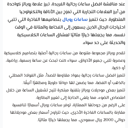
عند مناقشة افضل ساعات رجالية الفريدة، تبرز علامة رويالز كواحدة
من أبرز العلامات التجارية التي تمزج بين الأناقة والتكنولوجيا
المتطورة. حيث تتميز
ساعات رويال
بتصاميمها الفاخرة التي تلبي
احتياجات الرجال الذين يسعون إلى الفخامة والمتانة في الوقت
نفسه، مما يجعلها خيارًا مثاليًا لعشاق الساعات الكلاسيكية
والحديثة على حد سواء.
تقدم رويالز مجموعة متنوعة من ساعات رجالية أصلية بتصاميم كلاسيكية
وعصرية تلبي جميع الأذواق، سواء كنت تبحث عن ساعة رسمية، رياضية،
أو ذكية.
تتميز افضل ساعات رجالية بمواد مقاومة للصدأ، مثل الفولاذ المطلي
بالذهب أو الفضة، مما يضمن لها دوامًا طويلاً ومظهرًا أنيقًا.
تتميز بعض موديلات رويالز بتقنية مبتكرة تتيح تشغيل الساعة من خلال
امتصاص الضوء، مما يلغي الحاجة إلى تغيير البطارية.
على الرغم من جودتها الممتازة، توفر ساعات رويال أسعارًا تنافسية
مقارنة بالساعات الفاخرة الأخرى، حيث تتراوح أسعار بعض موديلاتها
حوالي 2000 ريال سعودي، مما يجعلها خيارًا مثاليًا.