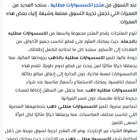
عند التسوق من
متجر اكسسوارات مطلية
، ستجد العديد من
المميزات التي تجعل تجربة التسوق ممتعة وشيقة. إليك بعض هذه
المميزات:
تنوع المنتجات: يقدم المتجر مجموعة واسعة من
اكسسوارات مطليه
بالجمله
، حيث يمكنك العثور على قطع تناسب جميع الأذواق. من
القلادات إلى الأساور، ستجد كل ما تحتاجه لتكمل إطلالتك.
جودة عالية:
تتميز
اكسسوارات مطلية بالذهب
بجودتها العالية، مما
يجعلها خيارًا مثاليًا لمن يبحث عن قطع تدوم طويلاً. تقدم هذه
الاكسسوارات لمسة فاخرة، دون الحاجة إلى إنفاق مبالغ طائلة.
أسعار تنافسية:
يمكنك الاستمتاع بأسعار مناسبة عند شراء
اكسسوارات مطليه ذهب
، مما يجعل من السهل إضافة لمسات
جديدة لخزانة ملابسك دون كسر الميزانية.
تصاميم عصرية:
تتميز
اكسسوارات مطلي ذهب
بتصاميمها العصرية
التي تناسب مختلف المناسبات، مما يجعلها خيارًا مثاليًا لكل امرأة
تسعى للتميز.
سهولة الشراء عبر الإنترنت
:
يوفر لك المتجر تجربة تسوق مريحة من خلال
إمكانية شراء
اكسسوار مطلي ذهب
عبر الإنترنت، حيث يمكنك تصفح