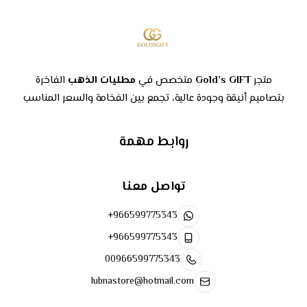
متجر
Gold’s GIFT
متخصص في
مطليات الذهب
الفاخرة
بتصاميم أنيقة وجودة عالية، تجمع بين الفخامة والسعر المناسب
روابط مهمة
تواصل معنا
+966599775343
+966599775343
00966599775343
lubnastore@hotmail.com