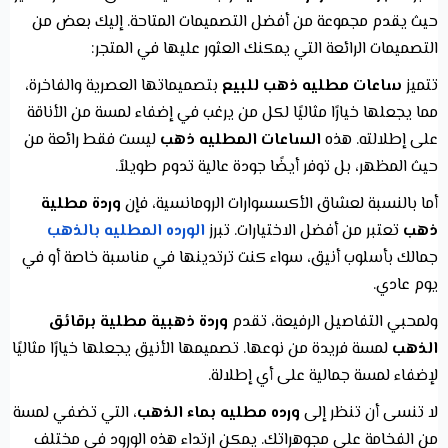
حيث يقدم مجموعة من أفضل التصميمات المتاحة. إليك بعض من
التصميمات الرائعة التي يمكنك العثور عليها في المتجر:
تتميز
ساعات مطليه ذهب للبيع
بتصميماتها العصرية والفاخرة،
مما يجعلها خيارًا مثاليًا لكل من يرغب في إضفاء لمسة من الأناقة
على إطلالته. هذه
الساعات المطليه ذهب
ليست فقط رائعة من
حيث المظهر، بل توفر أيضًا جودة عالية تدوم طويلاً.
أما بالنسبة لعشاق الأكسسوارات الرومانسية، فإن
وردة مطلية
ذهب
تعتبر من أفضل الاختيارات. تبرز
الورده المطليه بالذهب
جمالك بأسلوب أنيق، سواء كنت ترتدينها في مناسبة خاصة أو في
يوم عادي.
ولمحبي التفاصيل الرفيعة، تقدم
وردة ذهبية مطلية برقائق
الذهب
لمسة فريدة من نوعها. تصميمها الأنيق يجعلها خيارًا مثاليًا
لإضفاء لمسة جمالية على أي إطلالة.
لا تنسى أن تنظر إلى
ورده مطليه بماء الذهب
، التي تضفي لمسة
من الفخامة على مجوهراتك. يمكن ارتداء هذه الورود في مختلف