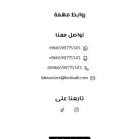
روابط مهمة
تواصل معنا
+966599775343
+966599775343
00966599775343
lubnastore@hotmail.com
تابعنا على
تحميل تطبيق الجوال