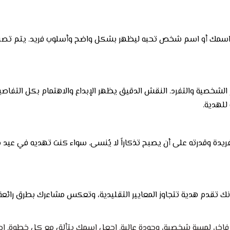
ر اسمك أو اسم شخص تحبه ليظهر بشكل واضح وأسلوب فريد. يتم تصنيع
خصية والتفرد. النقش الدقيق يظهر الإبداع والاهتمام بكل التفاصيل 
للهدية.
G يتألق بأناقته الفريدة وقدرته على أن يصبح تذكاراً لا يُنسى. سواء كنت تهدي
ك تقدم هدية تتجاوز المعايير التقليدية، وتعكس مشاعرك بطرق رائعة. ك
فاخر، لمسة شخصية، وجودة عالية. اجعل اسمك يتألق مع كل خطوة, ا