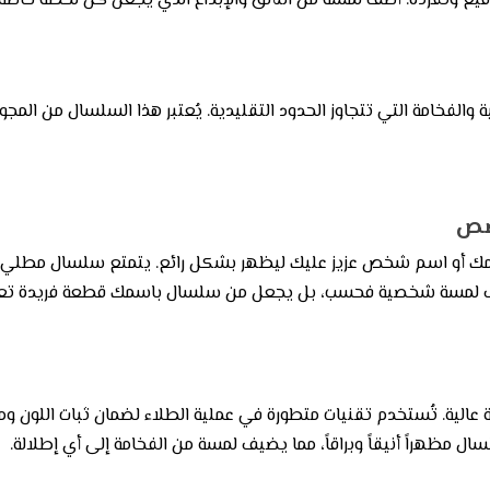
وتفرده. أضف لمسة من التألق والإبداع الذي يجعل كل لحظة خاصة أكثر 
امة التي تتجاوز الحدود التقليدية. يُعتبر هذا السلسال من المجوهرات
صص
 اسمك أو اسم شخص عزيز عليك ليظهر بشكل رائع. يتمتع سلسال مطلي ذ
يضيف لمسة شخصية فحسب، بل يجعل من سلسال باسمك قطعة فريدة ت
نة عالية. تُستخدم تقنيات متطورة في عملية الطلاء لضمان ثبات اللون
 مظهراً أنيقاً وبراقاً، مما يضيف لمسة من الفخامة إلى أي إطلالة.