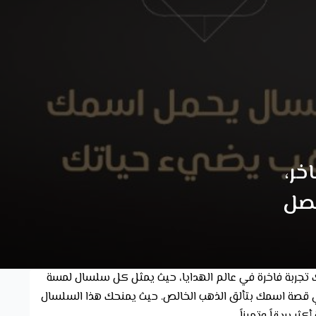
خر،
حصل
اوز حدود التميز وتفيض بالأناقة، فإن سلسال مطلي ذهب بالاسم هو الخيار المثالي. مع Golds Gift، نقدم لك تجربة فاخرة في عالم الهدايا، حيث يمثل كل سلسال لمسة
وي قصة اسمك بتألق الذهب الخالص. حيث يمنحك هذا السلسال