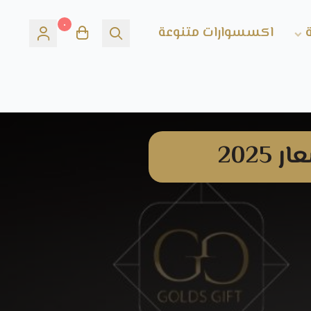
٠
اكسسوارات متنوعة
202