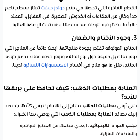
القطع الفاخرة التي تجدها في متجر
جولدز جيفت
تمتاز بسطح ناعم
جداً وخالٍ من الفقاعات أو الخدوش الصغيرة. في المقابل، المقلد
غالباً ما تظهر فيه نتوءات عند فحصها بدقة تحت الإضاءة العالية.
3. وجود الأختام والضمان
المتاجر الموثوقة تفتخر بجودة منتجاتها. ابحث دائماً عن المتاجر التي
توفر تفاصيل دقيقة حول نوع الطلاء وتوفر خدمة عملاء تدعم جودة
المنتج، مثل ما هو متاح في أقسام
الاكسسوارات النسائية
لدينا.
العناية بمطليات الذهب: كيف تحافظ على بريقها
للأبد؟
حتى أرقى
مطليات الذهب
تحتاج إلى اهتمام لتبقى كأنها جديدة.
إليك نصائح
العناية بمطليات الذهب
التي يوصي بها الخبراء:
تجنب المواد الكيميائية:
ابعدي قطعك عن العطور المباشرة
والمنظفات المنزلية.