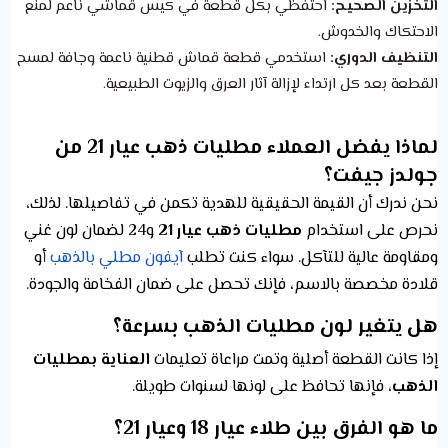
التخزين الصحيح:
احتفظي بكل قطعة في كيس قماشي ناعم لمنع
الاحتكاك والخدوش.
التنظيف الدوري:
استخدمي قطعة قماش قطنية ناعمة وجافة لمسح
القطعة بعد كل ارتداء لإزالة آثار العرق والزيوت الطبيعية.
لماذا يفضل العملاء مطليات ذهب عيار 21 من
جولدز جيفت؟
نحن ندرك أن القيمة الحقيقية للهدية تكمن في تفاصيلها. لذلك،
نحرص على استخدام
مطليات ذهب عيار 21
و24 لضمان لون غني
ومقاومة عالية للتآكل. سواء كنت تطلب
آيفون مطلي بالذهب
أو
قلادة مخصصة بالاسم، فإنك تحصل على ضمان الفخامة والجودة.
هل يتغير لون مطليات الذهب بسرعة؟
إذا كانت القطعة أصلية وتمت مراعاة تعليمات
العناية بمطليات
الذهب
، فإنها تحافظ على لونها لسنوات طويلة.
ما هو الفرق بين طلاء عيار 18 وعيار 21؟