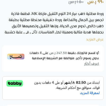
٩٩٠ ر.س
١٬٥٠٠ ر.س
وردة مطلية ذهب عيار 24 النوع الثقيل ماركة MK، قطعة فاخرة
تجمع بين الجمال والفخامة. وردة حقيقية محنطة مطلية بطبقة
ذهب خالص تدوم مدى الحياة، وزنها الثقيل وتصميمها الأنيق
يجعلها هدية مثالية ومميزة لكل المناسبات. تأتي في علبة خشبية
أنيقة مع إمكانية الحفر على الساق لإضفاء طابع شخصي فريد.
عرض المزيد
مواصفات وردة مطلية ذهب
247.50 ر.س
أو قسم فاتورتك بقيمة
على
4
دفعات
الاسم: وردة مطلية ذهب عيار 24 النوع الثقيل
بدون رسوم تأخير، متوافقة مع الشريعة الإسلامية
اعرف أكثر
التصنيف:
ورد مطلي
الماركة: MK
العيار: 24 قيراط
الوزن: 100 جرام
الطول: 32 سم
الخامة: ذهب مطلي على وردة حقيقية محنطة
التغليف: علبة خشبية عالية الجودة